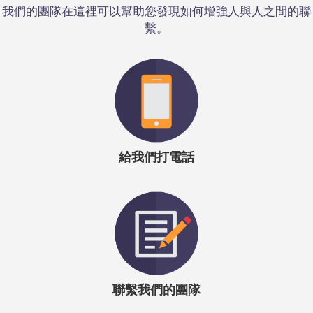
我們的團隊在這裡可以幫助您發現如何增強人與人之間的聯
霍莉·格雷厄姆
|蘇黎世保險公司學習與人才發展主管
繫。
“我們在蘇黎世國際業務的整個過程中都在促進
Emergenetics的開發，我相信此工具非常強大，洞察力強，
最重要的是，交付和體驗都很有趣。”
霍莉·格雷厄姆
|蘇黎世保險公司學習與人才發展主管
給我們打電話
聯繫我們的團隊