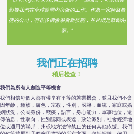
“ Emeregenetics為員工提供了一個機會，可以積極
影響我們在全球範圍內所做的工作。作為一家精益敏
捷的公司，有很多機會學習新技能，並且總是鼓勵創
新。”
Sinead Devlin | Emergenetics歐洲，中東和非洲
地區董事總經理
我們正在招聘
您為什麼將我們的公司推薦給求職者？
稍后检查！
“ Emeregenetics為員工提供了一個機會，可以積極
我們為所有人創造平等機會
影響我們在全球範圍內所做的工作。作為一家精益敏
我們相信每個人都有權享有平等的就業機會，並且我們不會
捷的公司，有很多機會學習新技能，並且總是鼓勵創
因年齡，種族，膚色，宗教，性別，國籍，血統，家庭或婚
新。”
姻狀況，公民身份，殘疾，語言，身心能力，軍事地位，遺
傳信息，性取向，性別認同或表達，政治派別，社會經濟地
Sinead Devlin | Emergenetics歐洲，中東和非洲
位或適用的聯邦，州或地方法律禁止的任何其他依據。我們
地區董事總經理