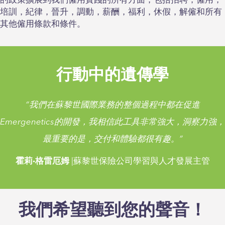
的政策擴展到我們僱用實踐的所有方面，包括招聘，僱用，
培訓，紀律，晉升，調動，薪酬，福利，休假，解僱和所有
您為什麼將我們的公司推薦給求職者？
其他僱用條款和條件。
“ Emeregenetics為員工提供了一個機會，可以積極
影響我們在全球範圍內所做的工作。作為一家精益敏
捷的公司，有很多機會學習新技能，並且總是鼓勵創
行動中的遺傳學
新。”
“我們在蘇黎世國際業務的整個過程中都在促進
Emergenetics的開發，我相信此工具非常強大，洞察力強，
最重要的是，交付和體驗都很有趣。”
霍莉·格雷厄姆
|蘇黎世保險公司學習與人才發展主管
“我們在蘇黎世國際業務的整個過程中都在促進
Emergenetics的開發，我相信此工具非常強大，洞察力強，
我們希望聽到您的聲音！
最重要的是，交付和體驗都很有趣。”