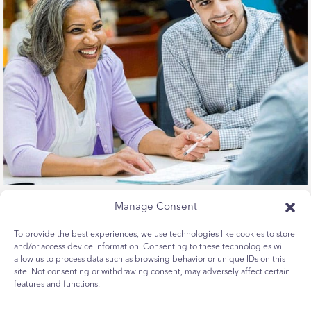
Manage Consent
繼續閱讀
To provide the best experiences, we use technologies like cookies to store
了解我們如何支持我們的社區
and/or access device information. Consenting to these technologies will
allow us to process data such as browsing behavior or unique IDs on this
site. Not consenting or withdrawing consent, may adversely affect certain
features and functions.