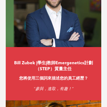
合作，不僅了解我們更喜歡協作和交流的方式，我也
在心理上安全的工作場所工作。我可以放心地提供反
饋，並且也可以得到同樣的反饋，這每天都可以幫助
我改善自己的狀況。”
Lucas Tan | Emergenetics亞太區市場開發與合作
夥伴關係助理總監
您最喜歡在Emergenetics International工作嗎？
Bill Zubek |學生|教師Emergenetics計劃
“ 人民。每天上班都是一種樂趣，因為我與一個團隊
（STEP）質量主任
合作，不僅了解我們更喜歡協作和交流的方式，我也
您將使用三個詞來描述您的員工經歷？
在心理上安全的工作場所工作。我可以放心地提供反
“參與，進取，有趣！”
饋，並且也可以得到同樣的反饋，這每天都可以幫助
我改善自己的狀況。”
Bill Zubek |學生|教師Emergenetics計劃
（STEP）質量主任