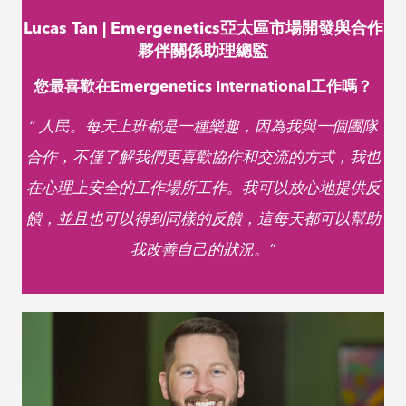
Adrienne Nash |
Lucas Tan | Emergenetics亞太區市場開發與合作
Emergenetics International
夥伴關係助理總監
高級客戶策略師
您最喜歡在Emergenetics International工作嗎？
我們公司所做的一件事情就是使它成為人們想要工作
“ 人民。每天上班都是一種樂趣，因為我與一個團隊
的地方？
合作，不僅了解我們更喜歡協作和交流的方式，我也
“決策以員工為中心。我們擁有適用於所有級別的真
在心理上安全的工作場所工作。我可以放心地提供反
實，透明的文化，並且我知道如果我說些什麼我會被
饋，並且也可以得到同樣的反饋，這每天都可以幫助
聽到。我們的領導者信任我們的員工，並給予我們靈
我改善自己的狀況。”
活性，使我們能夠以能夠運用自己的優勢並有效地進
Lucas Tan | Emergenetics亞太區市場開發與合作
行生產的方式完成工作。”
夥伴關係助理總監
您最喜歡在Emergenetics International工作嗎？
“ 人民。每天上班都是一種樂趣，因為我與一個團隊